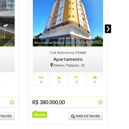
Opo
Res
Residencial Santina – Bairro Dehon
Tub
Cód. Referência: P33684
Apartamento
Dehon / Tubarão - SC
2
1
1
1
R$ 380.000,00
R$ 
Venda
Ven
ETALHES
MAIS DETALHES