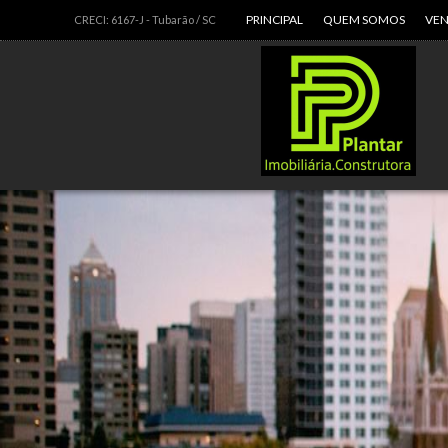
PRINCIPAL
QUEM SOMOS
VE
CRECI: 6167-J
- Tubarão /
SC
Apar
Casa
Galp
Préd
Sala
Sítio
Terr