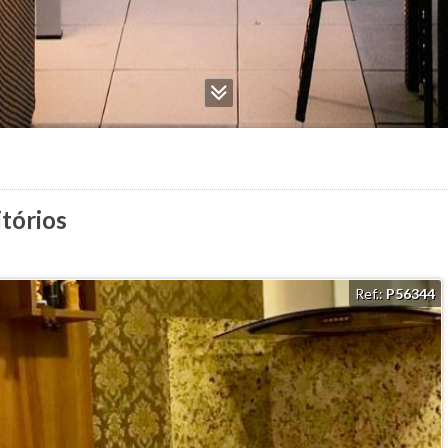
tórios
Ref.:
P56344