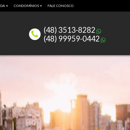
NDA
CONDOMÍNIOS
FALE CONOSCO
tamento (37)
Residencial Meneguel (1)
 (41)
(48) 3513-8282
ão (1)
(48) 99959-0442
io (1)
 Comercial (1)
 (1)
eno (27)