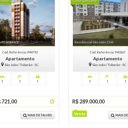
idade
Oportunidade
 RESIDENCE
Residencial São João Club
Cód. Referência: P44792
Cód. Referência: P40267
Apartamento
Apartamento
São João / Tubarão - SC
São João / Tubarão - SC
2
1
1
2
1
1
.721,00
R$ 289.000,00
Venda
MAIS DETALHES
MAIS D