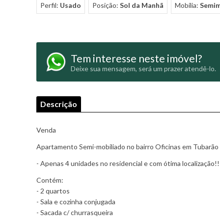
Perfil:
Usado
Posição:
Sol da Manhã
Mobília:
Semim
Tem interesse neste imóvel?
Deixe sua mensagem, será um prazer atendê-lo.
Descrição
Venda
Apartamento Semi-mobiliado no bairro Oficinas em Tubarão
- Apenas 4 unidades no residencial e com ótima localização!!
Contém:
- 2 quartos
- Sala e cozinha conjugada
- Sacada c/ churrasqueira