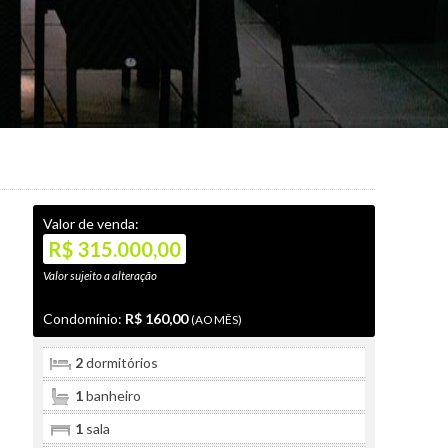
Valor de venda:
R$ 315.000,00
Valor sujeito a alteração
Condomínio:
R$ 160,00
(AO MÊS)
2
dormitórios
1
banheiro
1
sala