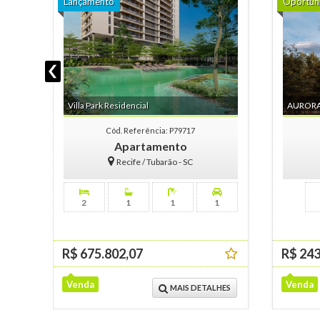
Lançamento
Oportun
Villa Park Residencial
AURORA
Cód. Referência: P79717
Apartamento
Recife / Tubarão - SC
2
1
1
1
R$ 675.802,07
R$ 243
Venda
Venda
MAIS DETALHES